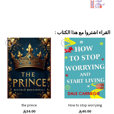
القراء اشتروا مع هذا الكتاب :
إضافة
إضافة
إلى
إلى
قائمة
قائمة
الرغبات
الرغبات
the prince
How to stop worryiing
34.00
40.00