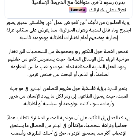
رواية الطاعون من تأليف ألبير كامو هي عمل أدبي وفلسفي عميق يصور
اجتياح وباء قاتل لمدينة وهران الجزائرية، مما يفرض على سكانها عزلة
إجبارية ويضعهم أمام اختبارات أخلاقية ووجودية قاسية.
تتمحور القصة حول الدكتور ريو ومجموعة من الشخصيات التي تختار
مواجهة الوباء بكل الوسائل المتاحة، حيث يستعرض كامو من خلالهم
ردود الفعل البشرية المختلفة تجاه الموت والقدر، ما بين المقاومة
الصامتة، أو الذعر، أو البحث عن خلاص فردي.
يتميز السرد برؤية فلسفية حول مفهوم التضامن البشري في مواجهة
العبث، حيث يتحول الطاعون إلى رمز لكل ما يهدد الإنسان من شرور
وأزمات، سواء كانت بيولوجية أو سياسية أو أخلاقية.
يهدف العمل إلى التأكيد على أن مواجهة المصير المشترك تتطلب عملاً
جماعياً ونزاهة شخصية، مؤكداً أن في البشر من الخصال ما يستحق
الإعجاب أكثر مما يستحق الازدراء، حتى في أحلك الظروف وأصعب