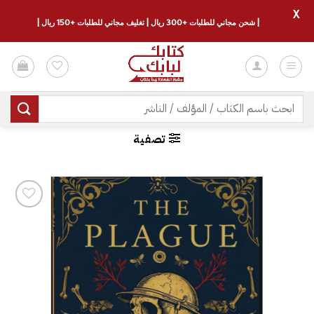
X
| شحن مجاني للطلبات +300 ريال | تغليف مجاني للطلبات +150 ريال |
خطي
لمحتوى
البحث
عن:
تصفية
إضافة
إلى
قائمة
الرغبات