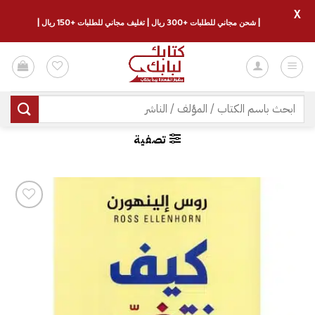
X
| شحن مجاني للطلبات +300 ريال | تغليف مجاني للطلبات +150 ريال |
خطي
لمحتوى
البحث
عن:
تصفية
إضافة
إلى
قائمة
الرغبات