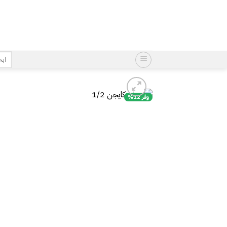
خطي
لمحتوى
البح
عن:
وفر 12%