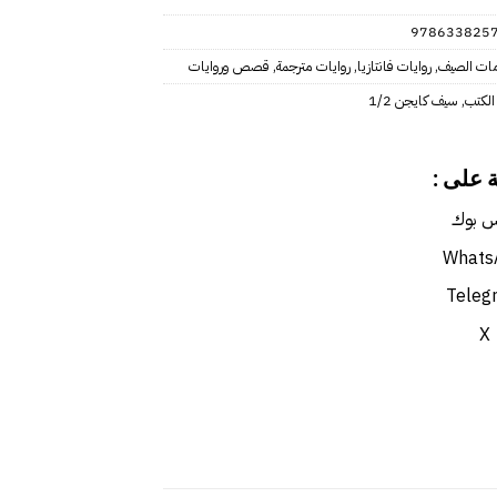
978633825
ت الصيف
,
روايات فانتازيا
,
روايات مترجمة
,
قصص وروايات
الكتب
,
سيف كايجن 1/2
 على :
 بوك
Whats
Teleg
X