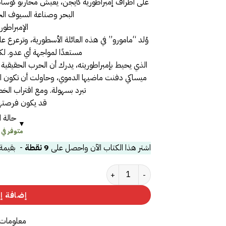
على أطراف إمبراطورية كايجن، يعيش محاربو كوساناج
البحر وصناعة السيوف الج
الإمبراطور
وُلد “مامورو” في هذه العائلة الأسطورية، وترعرع
مستعدًا لمواجهة أي عدو. لكن
الذي يحيط بإمبراطوريته، يدرك أن الحرب الحقيقي
ميساكي دفنت ماضيها الدموي، وحاولت أن تكون الزوجة
تبرد بسهولة. ومع اقتراب الخ
قد يكون فرصتها 
حالة ا
متوفر في
اشتر هذا الكتاب الآن واحصل على
9
نقطة
- بقيمة
كمية سيف كايجن 1/2
إضافة إل
معلومات 