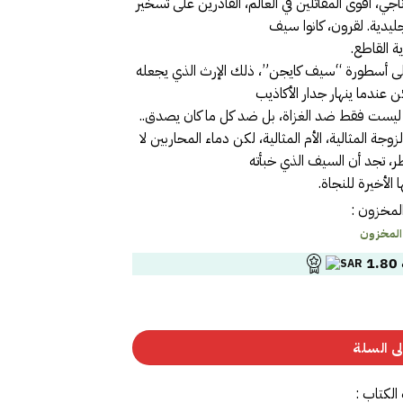
ي، أقوى المقاتلين في العالم، القادرين على تسخير
ليدية. لقرون، كانوا سيف
ية القاطع.
 على أسطورة “سيف كايجن”، ذلك الإرث الذي يجعله
 عندما ينهار جدار الأكاذيب
ة ليست فقط ضد الغزاة، بل ضد كل ما كان يصدق..
 المثالية، الأم المثالية، لكن دماء المحاربين لا
طر، تجد أن السيف الذي خبأته
الأخيرة للنجاة.
لمخزون :
 المخزون
1.80
ى السلة
الكتاب :