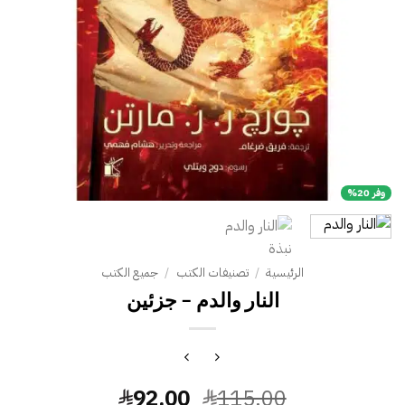
وفر 20%
الرئيسية
/
تصنيفات الكتب
/
جميع الكتب
النار والدم – جزئين
السعر
السعر
92.00
115.00