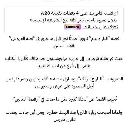
الأصلي
الحالي
هو:
هو:
92.00.
115.00.
قصة “النار والدم” تروي أحداثًا تقع قبل ما جرى في “لعبة العروش”
بآلاف السنين،
حيث فر عائلة تارجارين إلى جزيرة دراجونستون بعد هلاك فاليريا. الكتاب
ينتمي إلى فرع من أدب الفانتازيا
المعروف بـ “التاريخ الزائف”، ويتناول قصة عائلة تارجارين وصراعاتها من
أجل السيطرة على عرش وستروس.
تُجيب القصة عن أسئلة كثيرة مثل ما حدث في “رقصة التنانين”،
ولماذا أصبحت زيارة قاليريا بعد الهلاك خطيرة، ومن أين جاءت بيضات
تنانين دنيرس.