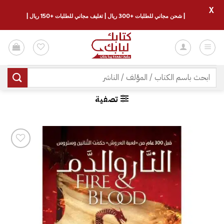
X
| شحن مجاني للطلبات +300 ريال | تغليف مجاني للطلبات +150 ريال |
خطي
لمحتوى
البحث
عن:
تصفية
إضافة
إلى
قائمة
الرغبات