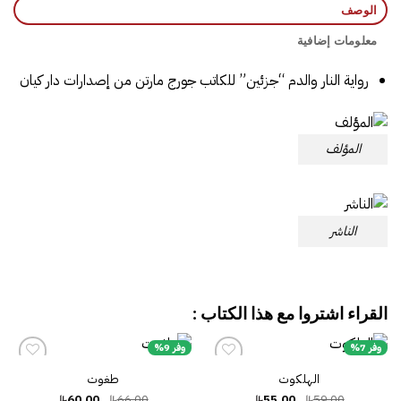
الوصف
معلومات إضافية
رواية النار والدم “جزئين” للكاتب جورج مارتن من إصدارات دار كيان
المؤلف
الناشر
القراء اشتروا مع هذا الكتاب :
وفر 7%
وفر 9%
الهلكوت
طغوت
إضافة
إضافة
إلى
إلى
السعر
السعر
السعر
السعر
60.00
66.00
55.00
59.00