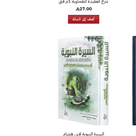
شرح العقيدة الطحاوية 1م فني
27.00
أضف إلى السلة
افة
إضافة
إلى
إلى
ئمة
قائمة
غبات
الرغبات
السيرة النبوية لابن هشام