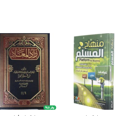
إضافة
إض
إلى
قائمة
قا
الرغبات
الر
وفر 3%