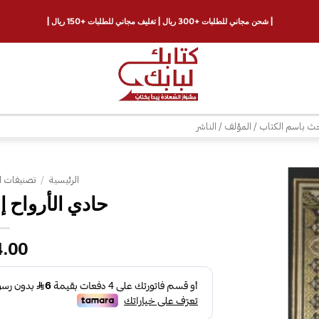
| شحن مجاني للطلبات +300 ريال | تغليف مجاني للطلبات +150 ريال |
ث
الرئيسية
/
تصنيفات ا
حادي الأرواح إل
إضافة
إلى
قائمة
4.00
الرغبات