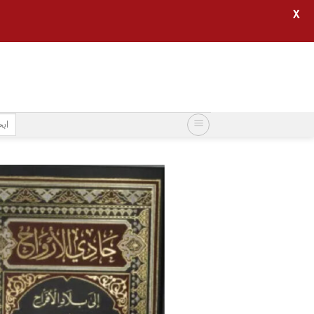
X
خطي
لمحتوى
البح
عن: