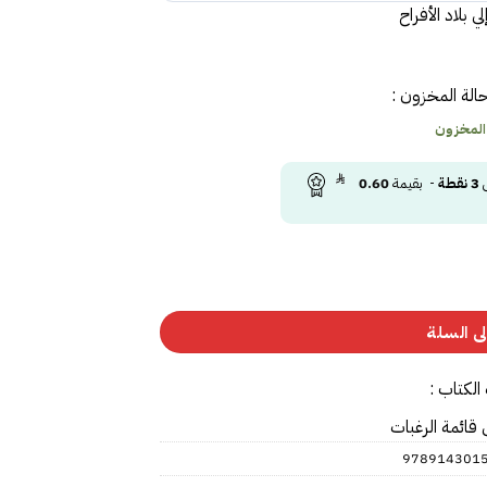
ي بلاد الأفراح
الة المخزون :
 المخزون
ى
3
نقطة
- بقيمة
0.60
ى السلة
الكتاب :
 قائمة الرغبات
978914301