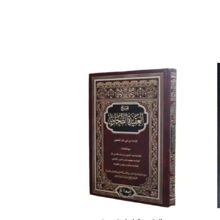
افة
إضافة
إلى
إلى
ئمة
قائمة
غبات
الرغبات