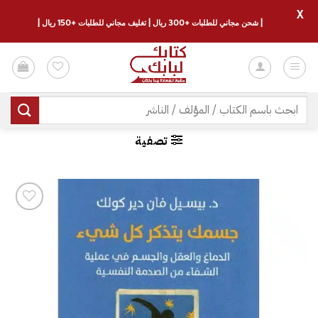
X
| شحن مجاني للطلبات +300 ريال | تغليف مجاني للطلبات +150 ريال |
خطي
لمحتوى
البحث
عن:
تصفية
إضافة
إلى
قائمة
الرغبات