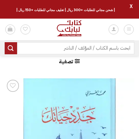
X
| شحن مجاني للطلبات +300 ريال | تغليف مجاني للطلبات +150 ريال |
خطي
لمحتوى
البحث
عن:
تصفية
إضافة
إلى
قائمة
الرغبات