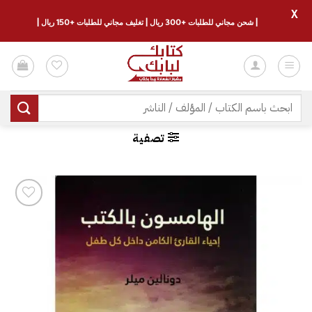
X
| شحن مجاني للطلبات +300 ريال | تغليف مجاني للطلبات +150 ريال |
خطي
لمحتوى
البحث
عن:
تصفية
إضافة
إلى
قائمة
الرغبات