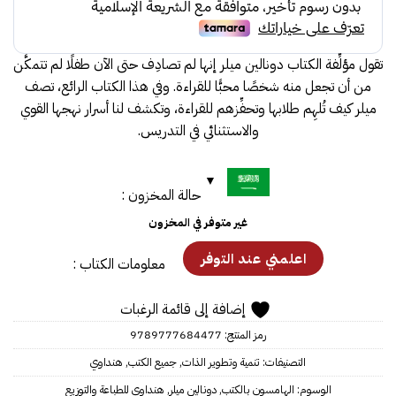
تقول مؤلِّفة الكتاب دونالين ميلر إنها لم تصادِف حتى الآن طفلًا لم تتمكَّن
من أن تجعل منه شخصًا محبًّا للقراءة. وفي هذا الكتاب الرائع، تصف
ميلر كيف تُلهِم طلابها وتحفِّزهم للقراءة، وتكشف لنا أسرار نهجها القوي
والاستثنائي في التدريس.
حالة المخزون :
غير متوفر في المخزون
معلومات الكتاب :
إضافة إلى قائمة الرغبات
رمز المنتج:
9789777684477
التصنيفات:
تنمية وتطوير الذات
,
جميع الكتب
,
هنداوي
الوسوم:
الهامسون بالكتب
,
دونالين ميلر
,
هنداوي للطباعة والتوزيع