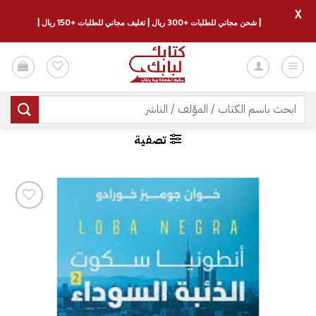
X
| شحن مجاني للطلبات +300 ريال | تغليف مجاني للطلبات +150 ريال |
خطي
لمحتوى
البحث
عن:
تصفية
إضافة
إلى
قائمة
الرغبات