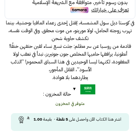
55.00.
60.00.
في كوستا ديل سول المشمسة، يُقتل إحدى زعماء المافيا بوحشية، بينما
تهرب زوجته الحامل، لولا مورينو، من موت محقق. وفي الوقت نفسه،
تكشف حاوية شحن
قادمة من روسيا عن سر مظلم: جثث تسع نساء لقين حتفهن خنقًا!
أنطونيا، يرافقها حاميها المخلص جون جوتيريز، تبدأ في تعقب لولا
المفقودة، لكنهما ليسا الوحيدين في هذا السباق المحموم! “الذئب
الأسود”، القاتل المأجور،
يطاردهما بلا هوادة.
حالة المخزون :
متوفر في المخزون
اشتر هذا الكتاب الآن واحصل على
5
نقطة
- بقيمة
1.00