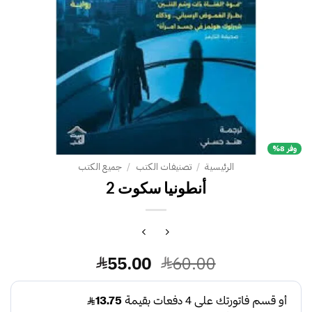
وفر 8%
الرئيسية
/
تصنيفات الكتب
/
جميع الكتب
أنطونيا سكوت 2
السعر
السعر
55.00
60.00
الأصلي
الحالي
هو:
هو: