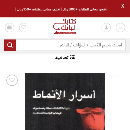
X
| شحن مجاني للطلبات +300 ريال | تغليف مجاني للطلبات +150 ريال |
خطي
لمحتوى
البحث
عن:
تصفية
إضافة
إلى
قائمة
الرغبات