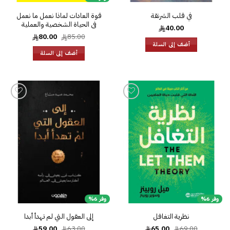
في قلب الشرنقة
‎قوة العادات لماذا نعمل ما نعمل
فى الحياة الشخصية والعملية‎
40.00
السعر
السعر
80.00
85.00
الأصلي
الحالي
أضف إلى السلة
هو:
هو:
أضف إلى السلة
80.00.
85.00.
إضافة
إضافة
إلى
إلى
قائمة
قائمة
الرغبات
الرغبات
وفر 6%
وفر 6%
نظرية التغافل
إلى العقول التي لم تهدأ أبدا
السعر
السعر
السعر
السعر
59.00
63.00
65.00
69.00