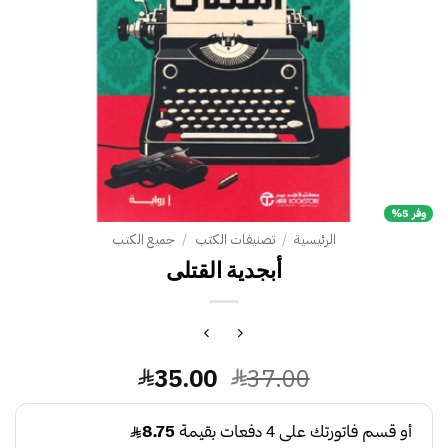
وفر 5%
الرئيسية
/
تصنيفات الكتب
/
جميع الكتب
السعر
السعر
35.00
37.00
الأصلي
الحالي
هو:
هو: