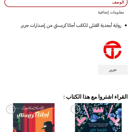
الوصف
معلومات إضافية
رواية ‎أبجدية القتلى‎ للكاتب ‎أجاثا كريستي‎ من إصدارات جرير
جرير
القراء اشتروا مع هذا الكتاب :
إضافة
إضافة
إلى
إلى
قائمة
قائمة
الرغبات
الرغبات