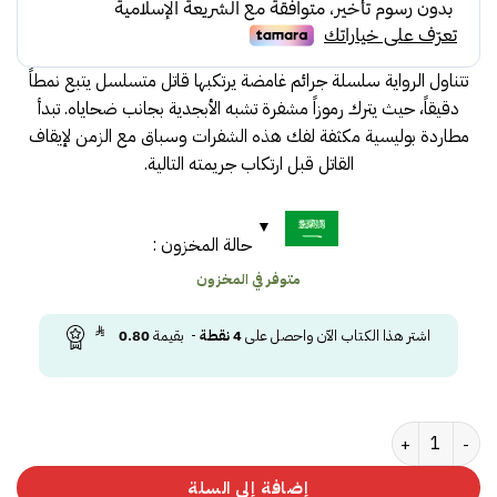
35.00.
37.00.
تتناول الرواية سلسلة جرائم غامضة يرتكبها قاتل متسلسل يتبع نمطاً
دقيقاً، حيث يترك رموزاً مشفرة تشبه الأبجدية بجانب ضحاياه. تبدأ
مطاردة بوليسية مكثفة لفك هذه الشفرات وسباق مع الزمن لإيقاف
القاتل قبل ارتكاب جريمته التالية.
حالة المخزون :
متوفر في المخزون
اشتر هذا الكتاب الآن واحصل على
4
نقطة
- بقيمة
0.80
كمية ‎أبجدية القتلى‎
إضافة إلى السلة