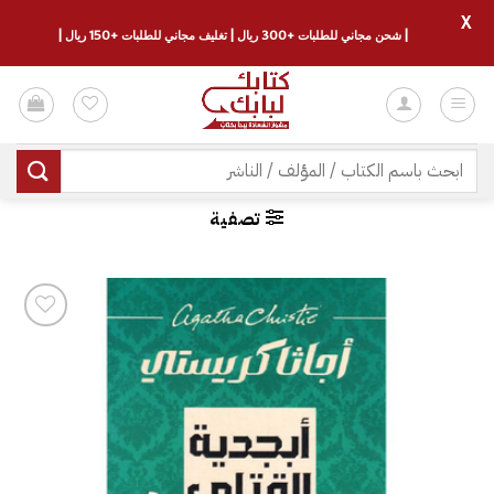
X
| شحن مجاني للطلبات +300 ريال | تغليف مجاني للطلبات +150 ريال |
خطي
لمحتوى
البحث
عن:
تصفية
إضافة
إلى
قائمة
الرغبات