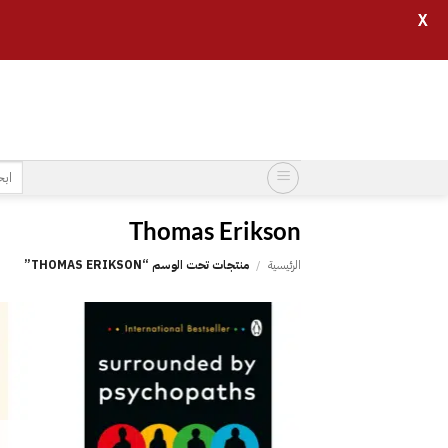
X
خطي
لمحتوى
البح
عن:
‎Thomas Erikson
الرئيسية
/
منتجات تحت الوسم “‎THOMAS ERIKSON”
إضافة
إلى
قائمة
الرغبات