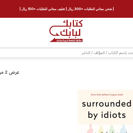
| شحن مجاني للطلبات +300 ريال | تغليف مجاني للطلبات +150 ريال |
ث
عرض ⁦2⁩ من كل النتائج
إضافة
إلى
قائمة
الرغبات