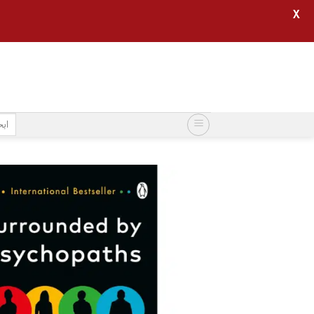
X
خطي
لمحتوى
البح
عن: