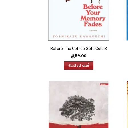
Before The Coffee Gets Cold 3
59.00
أضف إلى السلة
افة
إضافة
إلى
إلى
ئمة
قائمة
غبات
الرغبات