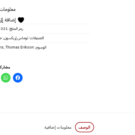
معلومات 
إضافة إلى
رمز المنتج:
21‎‎
التصنيفات:
توماس إريكسون
,
جم
الوسوم:
‎Thomas Erikson
,
hs
مشاركة
الوصف
معلومات إضافية