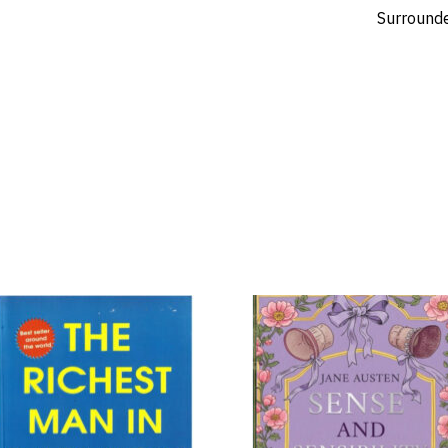
إضافة
إض
إلى
قائمة
قا
الرغبات
الر