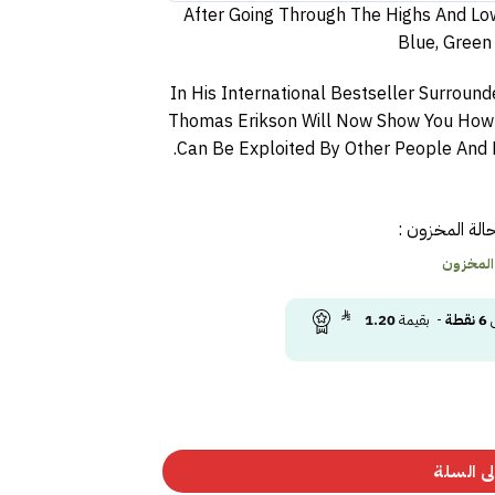
After Going Through The Highs And Low
Blue, Green
In His International Bestseller Surround
Thomas Erikson Will Now Show You How 
Can Be Exploited By Other People And 
الة المخزون :
 المخزون
ى
6
نقطة
- بقيمة
1.20
ى السلة