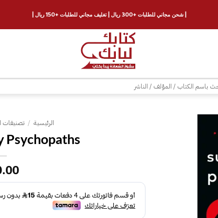
| شحن مجاني للطلبات +300 ريال | تغليف مجاني للطلبات +150 ريال |
ث
الرئيسية
/
تصنيفات ا
y Psychopaths
إضافة
إلى
قائمة
0.00
الرغبات