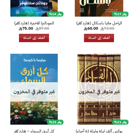
وفر 17%
وفر 14%
الراحل ماتيا باسكال (هارد كفر)
الموناليزا الاخيرة (هارد كفر)
السعر
السعر
السعر
السعر
75.00
87.00
60.00
72.00
الأصلي
الحالي
الأصلي
الحالي
هو:
هو:
هو:
هو:
أضف إلى السلة
أضف إلى السلة
75.00.
87.00.
60.00.
72.00.
إضافة
إضا
إلى
إل
قائمة
قائ
الرغبات
الرغ
غير متوفر في المخزون
غير متوفر في المخزون
وفر 11%
وفر 15%
بوكس ألف ليلة وليلة (6 أجزاء)
كل أزرق السماء – هارد كفر