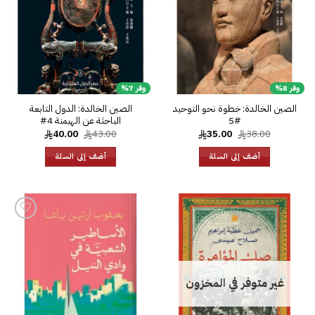
وفر 8%
وفر 7%
الصين الخالدة: خطوة نحو التوحيد
الصين الخالدة: الدول التابعة
#5
الباحثة عن الهيمنة 4#
السعر
السعر
السعر
السعر
40.00
43.00
35.00
38.00
الأصلي
الحالي
الأصلي
الحالي
هو:
هو:
هو:
هو:
أضف إلى السلة
أضف إلى السلة
40.00.
43.00.
35.00.
38.00.
إضافة
إلى
قائمة
الرغبات
إضافة
إلى
قائمة
الرغبات
غير متوفر في المخزون