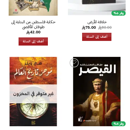
وفر 6%
‎حكاية فلسطين من البداية إلى
خلافة الأرض
طوفان الأقصى‎
السعر
السعر
75.00
80.00
الأصلي
الحالي
42.00
هو:
هو:
أضف إلى السلة
75.00.
80.00.
أضف إلى السلة
إضا
إل
قائ
الرغ
إضافة
إلى
قائمة
الرغبات
غير متوفر في المخزون
وفر 4%