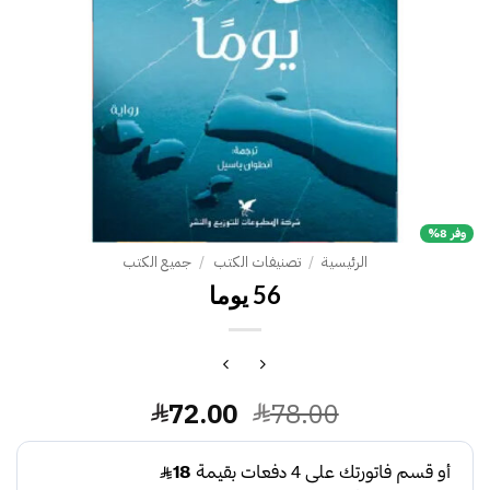
وفر 8%
الرئيسية
/
تصنيفات الكتب
/
جميع الكتب
56 يوما
السعر
السعر
72.00
78.00
الأصلي
الحالي
هو:
هو: