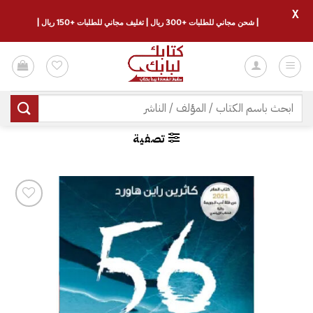
X
| شحن مجاني للطلبات +300 ريال | تغليف مجاني للطلبات +150 ريال |
خطي
لمحتوى
البحث
عن:
تصفية
إضافة
إلى
قائمة
الرغبات