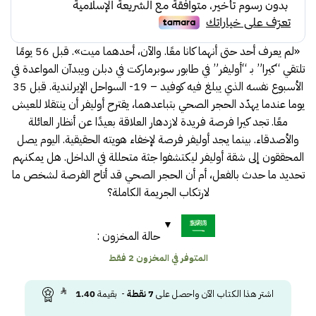
72.00.
78.00.
«لم يعرف أحد حتى أنهما كانا معًا. والآن، أحدهما ميت». قبل 56 يومًا
تلتقي “كيرا” بـ “أوليفر” في طابور سوبرماركت في دبلن ويبدآن المواعدة في
الأسبوع نفسه الذي يبلغ فيه كوفيد – 19- السواحل الإيرلندية. قبل 35
يوما عندما يهدّد الحجر الصحي بتباعدهما، يقترح أوليفر أن ينتقلا للعيش
معًا. تجد كيرا فرصة فريدة لازدهار العلاقة بعيدًا عن أنظار العائلة
والأصدقاء. بينما يجد أوليفر فرصة لإخفاء هويته الحقيقية. اليوم يصل
المحققون إلى شقة أوليفر ليكتشفوا جثة متحللة في الداخل. هل يمكنهم
تحديد ما حدث بالفعل، أم أن الحجر الصحي قد أتاح الفرصة لشخص ما
لارتكاب الجريمة الكاملة؟
حالة المخزون :
المتوفر في المخزون 2 فقط
اشتر هذا الكتاب الآن واحصل على
7
نقطة
- بقيمة
1.40