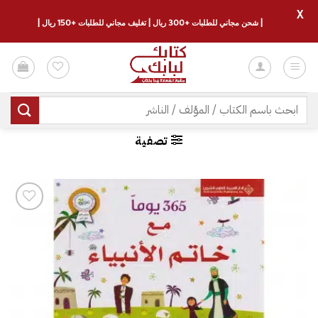
X
| شحن مجاني للطلبات +300 ريال | تغليف مجاني للطلبات +150 ريال |
خطي
لمحتوى
البحث
عن:
تصفية
إضافة
إلى
قائمة
الرغبات