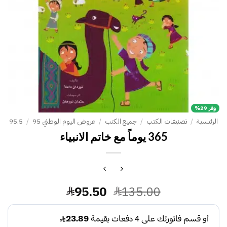
وفر 29%
الرئيسية
/
تصنيفات الكتب
/
جميع الكتب
/
عروض اليوم الوطني 95
/
95.5
365 يوماً مع خاتم الانبياء
السعر
السعر
95.50
135.00
الأصلي
الحالي
هو:
هو: