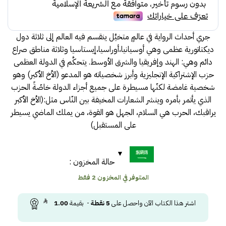
جري أحداث الرواية في عالمٍ متخيَّل ينقسم فيه العالم إلى ثلاثة دول
ديكتاتورية عظمى وهي أوسيانيا،أوراسيا،إيستاسيا وثلاثة مناطق صراع
دائم وهي: الهند وإفريقيا والشرق الأوسط. يتحكَّم في الدولة العظمى
حزب الإشتراكية الإنجليزية وأبرز شخصياته هو المدعو (الأخ الأكبر) وهو
شخصية غامضة لكنّها مسيطرة على جميع أجزاء الدولة خاصّةً الحزب
الذي يأتمر بأمره وينشر الشعارات المخيفة بين النّاس مثل:(الأخ الأكبر
يراقبك، الحرب هي السلام، الجهل هو القوة، من يملك الماضي يسيطر
على المستقبل)
حالة المخزون :
المتوفر في المخزون 2 فقط
اشتر هذا الكتاب الآن واحصل على
5
نقطة
- بقيمة
1.00