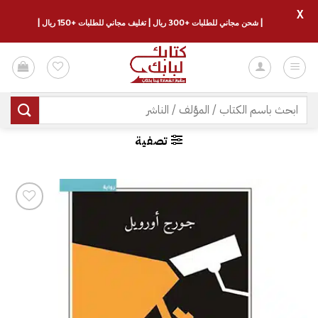
X
| شحن مجاني للطلبات +300 ريال | تغليف مجاني للطلبات +150 ريال |
خطي
لمحتوى
البحث
عن:
تصفية
إضافة
إلى
قائمة
الرغبات