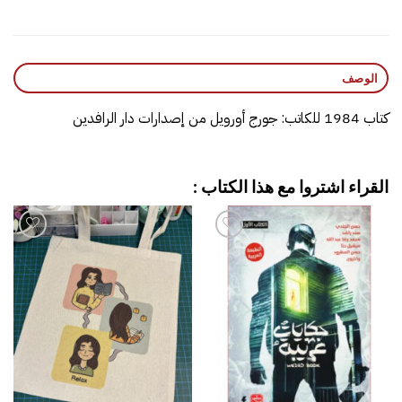
الوصف
كتاب 1984‎ للكاتب: جورج أورويل من إصدارات دار الرافدين
القراء اشتروا مع هذا الكتاب :
إضافة
إضافة
إلى
إلى
قائمة
قائمة
الرغبات
الرغبات