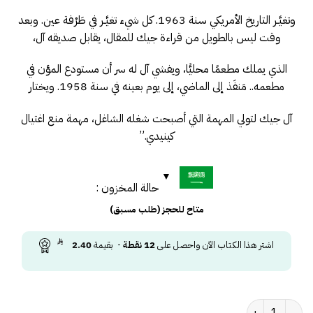
وتغيَّـر التاريخ الأمريكي سنة 1963. كل شيء تغيَّـر في طَرْفة عين. وبعد
وقت ليس بالطويل من قراءة جيك للمقال، يقابل صديقه آل،
الذي يملك مطعمًا محليًّا، ويفشي آل له سر أن مستودع المؤن في
مطعمه.. مَنفَذ إلى الماضي، إلى يوم بعينه في سنة 1958. ويختار
آل جيك لتولي المهمة التي أصبحت شغله الشاغل، مهمة منع اغتيال
كينيدي.”
حالة المخزون :
متاح للحجز (طلب مسبق)
اشتر هذا الكتاب الآن واحصل على
12
نقطة
- بقيمة
2.40
كمية 11.22.63 (مجلدين)