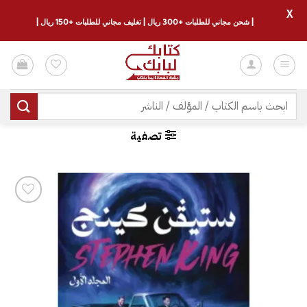
X
| شحن مجاني للطلبات +300 ريال | تغليف مجاني للطلبات +150 ريال |
خطي
لمحتوى
البحث
عن:
تصفية
إضافة
إلى
قائمة
الرغبات