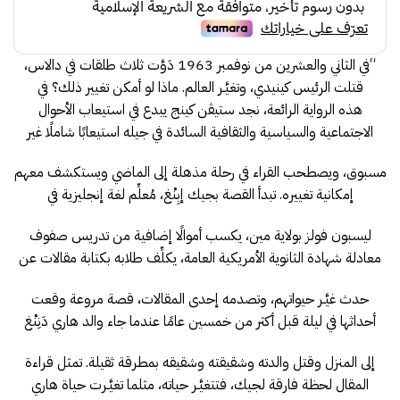
130.00.
138.00.
“في الثاني والعشرين من نوفمبر 1963 دَوَّت ثلاث طلقات في دالاس،
قتلت الرئيس كينيدي، وتغيَّـر العالم. ماذا لو أمكن تغيير ذلك؟ في
هذه الرواية الرائعة، نجد ستيڤن كينج يبدع في استيعاب الأحوال
الاجتماعية والسياسية والثقافية السائدة في جيله استيعابًا شاملًا غير
مسبوق، ويصطحب القراء في رحلة مذهلة إلى الماضي ويستكشف معهم
إمكانية تغييره. تبدأ القصة بجيك إبِنْغ، مُعلِّم لغة إنجليزية في
ليسبون فولز بولاية مين، يكسب أموالًا إضافية من تدريس صفوف
معادلة شهادة الثانوية الأمريكية العامة، يكلِّف طلابه بكتابة مقالات عن
حدث غيَّـر حيواتهم، وتصدمه إحدى المقالات، قصة مروعة وقعت
أحداثها في ليلة قبل أكثر من خمسين عامًا عندما جاء والد هاري دَنِنْغ
إلى المنزل وقتل والدته وشقيقته وشقيقه بمطرقة ثقيلة. تمثل قراءة
المقال لحظة فارقة لجيك، فتتغيَّـر حياته، مثلما تغيَّـرت حياة هاري