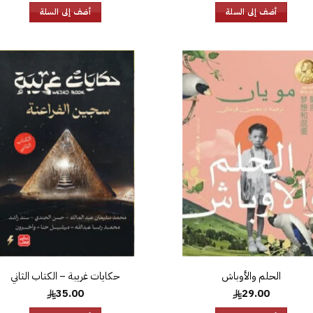
هو:
هو:
أضف إلى السلة
أضف إلى السلة
65.00.
69.00.
إضافة
إض
إلى
قائمة
قا
الرغبات
الر
الحلم والأوباش
حكايات غريبة – الكتاب الثاني
35.00
29.00