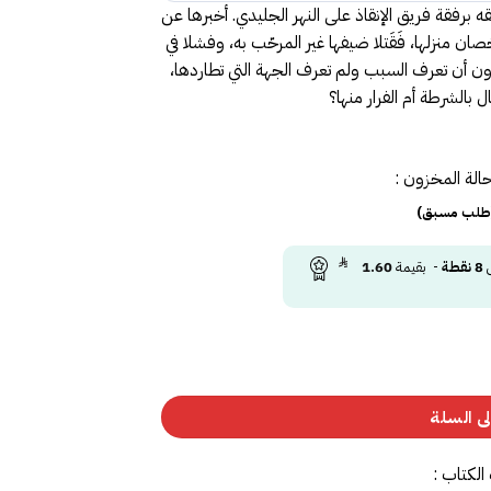
 برفقة فريق الإنقاذ على النهر الجليدي. أخبرها عن
ن منزلها، فَقَتلا ضيفها غير المرحّب به، وفشلا في
ون أن تعرف السبب ولم تعرف الجهة التي تطاردها،
ل بالشرطة أم الفرار منها؟
الة المخزون :
(طلب مسبق)
ى
8
نقطة
- بقيمة
1.60
ى السلة
الكتاب :