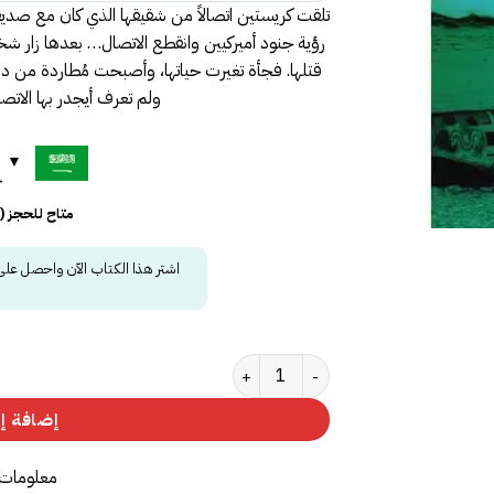
تلقت كريستين اتصالاً من شقيقها الذي كان مع صديقه
رؤية جنود أميركيين وانقطع الاتصال… بعدها زار شخصا
قتلها. فجأة تغيرت حياتها، وأصبحت مُطاردة من د
ولم تعرف أيجدر بها الاتصا
ح
متاح للحجز 
اشتر هذا الكتاب الآن واحصل عل
كمية ‎عملية نابليون‎
إضافة إل
معلومات 