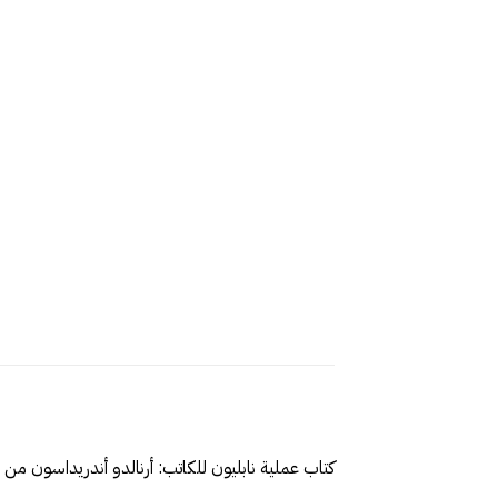
كتاب عملية نابليون‎ للكاتب: أرنالدو أندريداسون من إصدارات الدار العربية للعلوم