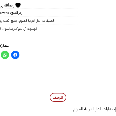
إضافة إلى
رمز المنتج:
978-9948-25-792-9
التصنيفات:
الدار العربية للعلوم
,
جميع الكتب
,
رو
الوسوم:
أرنالدو أندريداسون
,
ال
مشاركة
الوصف