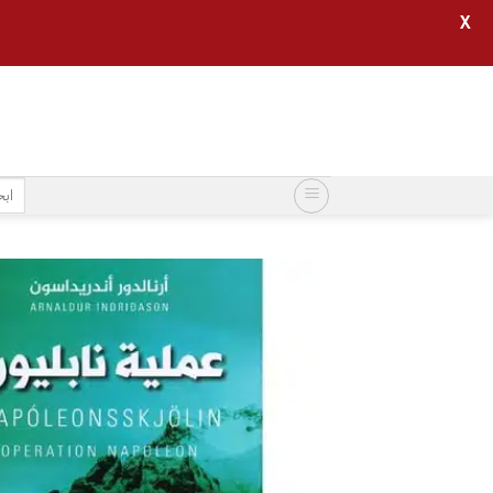
X
خطي
لمحتوى
البح
عن: