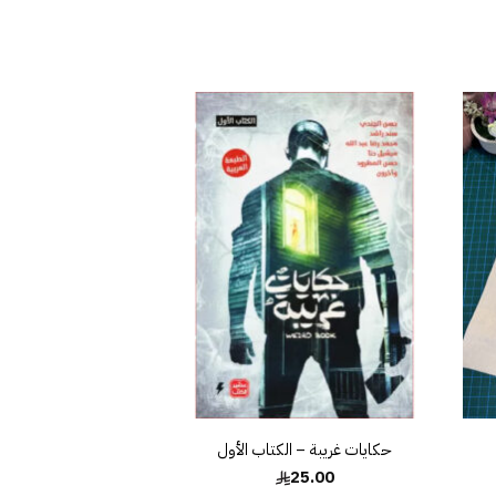
افة
إضافة
إلى
إلى
ئمة
قائمة
غبات
الرغبات
حكايات غريبة – الكتاب الأول
25.00