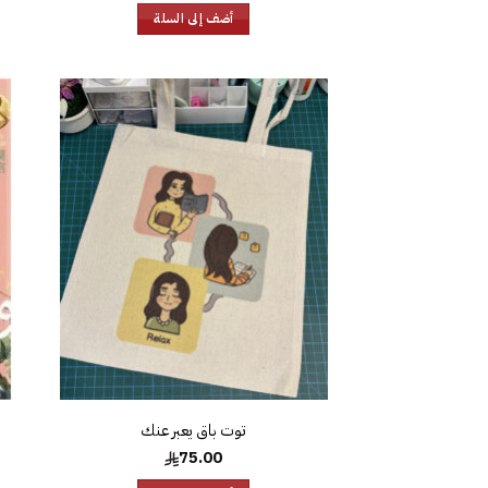
أضف إلى السلة
إضافة
إلى
قائمة
الرغبات
توت باق يعبر عنك
75.00