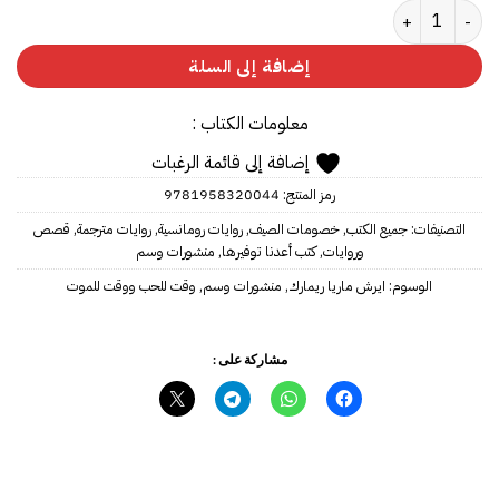
كمية ‎وقت للحب ووقت للموت‎
إضافة إلى السلة
معلومات الكتاب :
إضافة إلى قائمة الرغبات
رمز المنتج:
‎9781958320044‎‎
التصنيفات:
جميع الكتب
,
خصومات الصيف
,
روايات رومانسية
,
روايات مترجمة
,
قصص
وروايات
,
كتب أعدنا توفيرها
,
منشورات وسم
الوسوم:
ايرش ماريا ريمارك
,
منشورات وسم
,
وقت للحب ووقت للموت
مشاركة على :