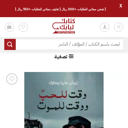
X
| شحن مجاني للطلبات +300 ريال | تغليف مجاني للطلبات +150 ريال |
خطي
لمحتوى
البحث
عن:
تصفية
إضافة
إلى
قائمة
الرغبات