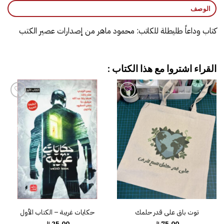
الوصف
كتاب وداعاً طليطلة‎ للكاتب: ‎محمود ماهر‎ من إصدارات عصير الكتب
القراء اشتروا مع هذا الكتاب :
إضافة
إضافة
إلى
إلى
قائمة
قائمة
الرغبات
الرغبات
توت باق على قدر حلمك
حكايات غريبة – الكتاب الأول
25.00
75.00