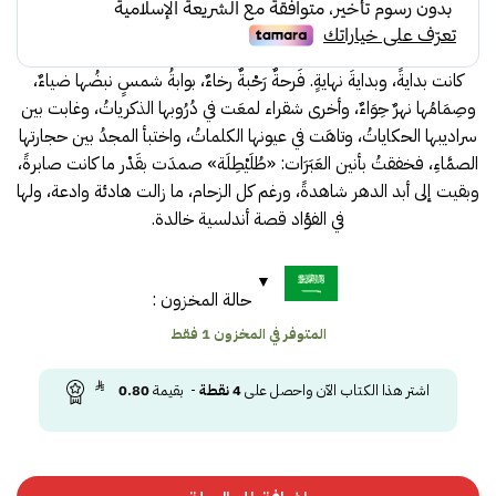
46.00.
55.00.
كانت بدايةً، وبدايةَ نهايةٍ. فَرحةٌ رَحْبةٌ رخاءٌ، بوابةُ شمسٍ نبضُها ضياءٌ،
وصِمَامُها نهرٌ حِوَاءٌ، وأخرى شقراء لمعَت في دُرُوبها الذكرياتُ، وغابت بين
سراديبها الحكاياتُ، وتاهَت في عيونها الكلماتُ، واختبأ المجدُ بين حجارتها
الصمَّاءِ، فخفقتُ بأنين العَبَرَات: «طُلَيْطِلَة» صمدَت بقَدْر ما كانت صابرةً،
وبقيت إلى أبد الدهر شاهدةً، ورغم كل الزحام، ما زالت هادئة وادعة، ولها
في الفؤاد قصة أندلسية خالدة.
حالة المخزون :
المتوفر في المخزون 1 فقط
اشتر هذا الكتاب الآن واحصل على
4
نقطة
- بقيمة
0.80