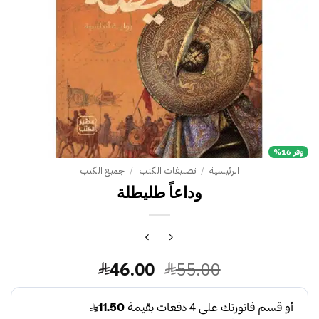
وفر 16%
الرئيسية
/
تصنيفات الكتب
/
جميع الكتب
وداعاً طليطلة‎
السعر
السعر
46.00
55.00
الأصلي
الحالي
هو:
هو: