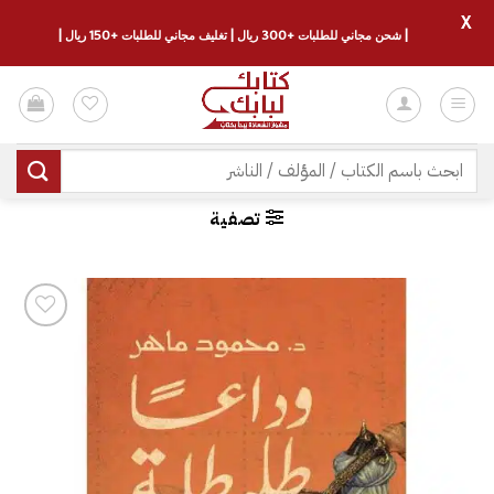
X
| شحن مجاني للطلبات +300 ريال | تغليف مجاني للطلبات +150 ريال |
خطي
لمحتوى
البحث
عن:
تصفية
إضافة
إلى
قائمة
الرغبات