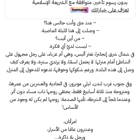
65.00.
69.00.
– منذ متى وأنت جالس هنا؟
– وصلت إلى هنا الليلة الماضية.
– من أين أتيت؟
– ليست لديَّ أي فكرة.
في شمال شرق إنجلترا، تعثر أليس، وهي أم عزباء، على رجل مجهول على
الشاطئ أمام منزلها. لا يحمل اسمًا، ولا يرتدي سترة، ولا يعرف كيف
وصل إلى هذه البلدة. ورغم شكوكها وخوفها، تدعوه للدخول إلى المنزل.
وفي جنوب غرب لندن، ليلي مونروز، في الحادية والعشرين من عمرها،
ومتزوجة منذ ثلاثة أسابيع فقط، يختفي زوجها ذات مساء دون أثر.
وعندما تلجأ إلى الشرطة، تأتيها الصدمة: زوجها لم يكن له وجود من
الأساس!
امرأتان،
وعشرون عامًا من الأسرار،
ورجل بلا ذاكرة…