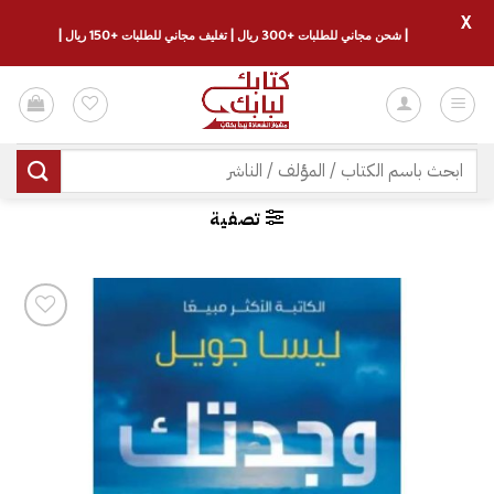
X
| شحن مجاني للطلبات +300 ريال | تغليف مجاني للطلبات +150 ريال |
خطي
لمحتوى
البحث
عن:
تصفية
إضافة
إلى
قائمة
الرغبات