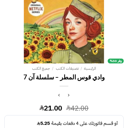
وفر 50%
الرئيسية
/
تصنيفات الكتب
/
جميع الكتب
السعر
السعر
21.00
42.00
الأصلي
الحالي
هو:
هو: