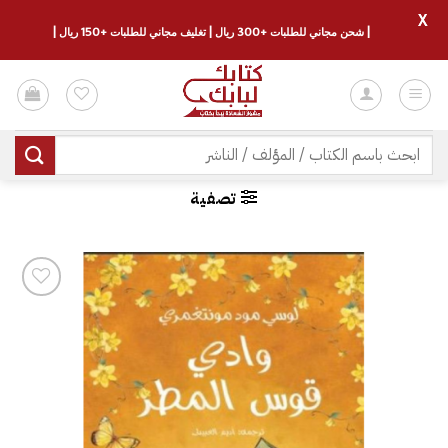
X
| شحن مجاني للطلبات +300 ريال | تغليف مجاني للطلبات +150 ريال |
خطي
لمحتوى
البحث
عن:
تصفية
إضافة
إلى
قائمة
الرغبات