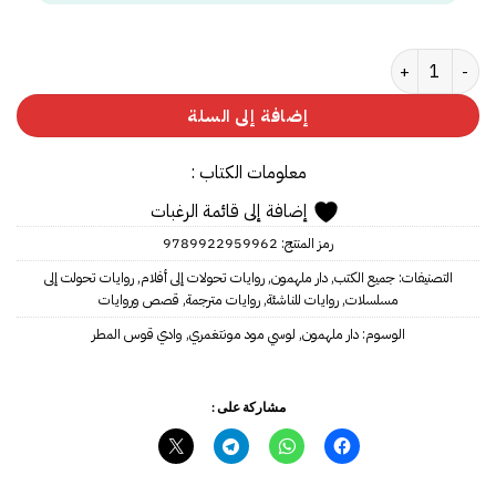
كمية ‎وادي قوس المطر‎ - سلسلة آن 7
إضافة إلى السلة
معلومات الكتاب :
إضافة إلى قائمة الرغبات
رمز المنتج:
9789922959962
التصنيفات:
جميع الكتب
,
دار ملهمون
,
روايات تحولات إلى أفلام
,
روايات تحولت إلى
مسلسلات
,
روايات للناشئة
,
روايات مترجمة
,
قصص وروايات
الوسوم:
دار ملهمون
,
لوسي مود مونتغمري‎
,
وادي قوس المطر‎
مشاركة على :