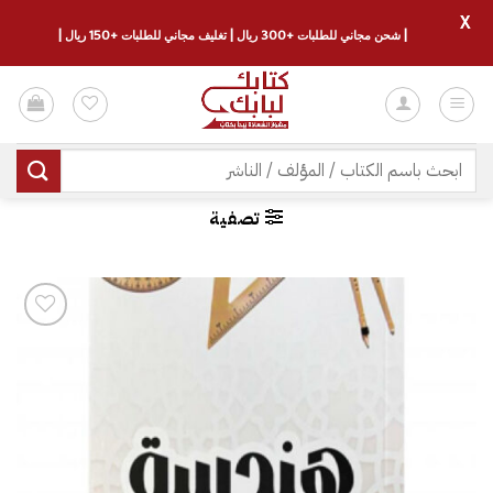
X
| شحن مجاني للطلبات +300 ريال | تغليف مجاني للطلبات +150 ريال |
خطي
لمحتوى
البحث
عن:
تصفية
إضافة
إلى
قائمة
الرغبات