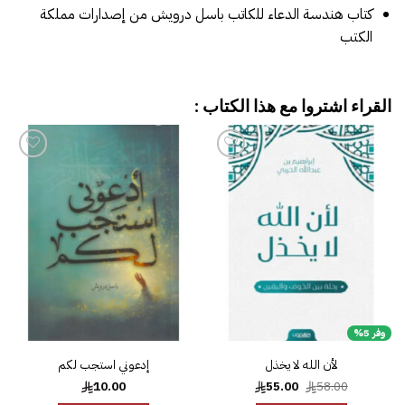
كتاب هندسة الدعاء للكاتب باسل درويش من إصدارات مملكة
الكتب
القراء اشتروا مع هذا الكتاب :
إضافة
إضافة
إلى
إلى
قائمة
قائمة
الرغبات
الرغبات
وفر 5%
لأن الله لا يخذل
إدعوني استجب لكم
السعر
السعر
10.00
55.00
58.00
الأصلي
الحالي