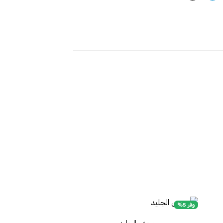
وفر 5%
وحش الجليد