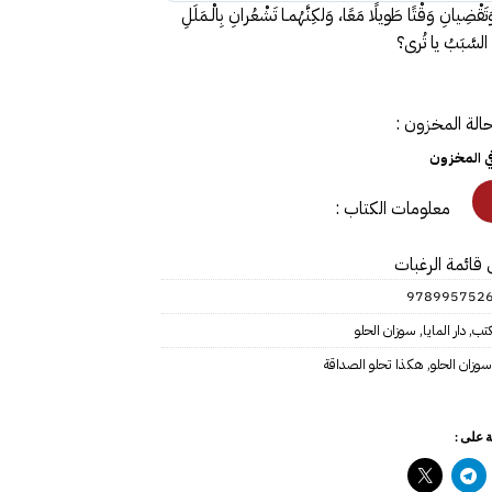
ِيانِ وَقْتًا طَويلًا مَعًا، وَلكِنَّهُمـا تَشْعُرانِ بِالْـمَلَلِ
َ السَّبَبُ يا تُرى؟
الة المخزون :
في المخزون
معلومات الكتاب :
 قائمة الرغبات
978995752
كتب
,
دار المايا
,
سوزان الحلو
سوزان الحلو‎
,
هكذا تحلو الصداقة
 على :