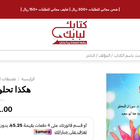
| شحن مجاني للطلبات +300 ريال | تغليف مجاني للطلبات +150 ريال |
ث
الرئيسية
/
تصنيفات ا
هكذا تحلو
إضافة
إلى
قائمة
1.00
الرغبات