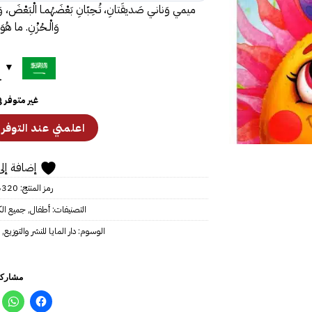
ميمي وَنانـي صَديقَتانِ، تُـحِبّانِ بَعْضَهُمـا الْبَعْضَ، وَتَقْض
وَالْـحُزْنِ. ما هُو
ح
غير متوفر 
إضافة إلى
رمز المنتج:
6320
التصنيفات:
أطفال
,
جميع ال
الوسوم:
دار المايا للنشر والتوزيع
,
مشاركة