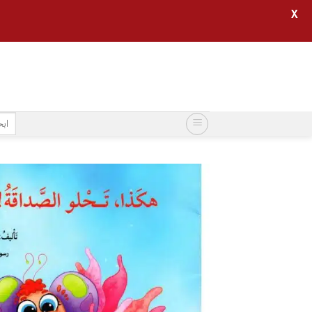
X
خطي
لمحتوى
البح
عن: