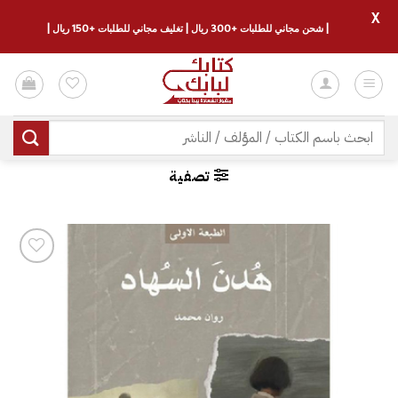
X
| شحن مجاني للطلبات +300 ريال | تغليف مجاني للطلبات +150 ريال |
خطي
لمحتوى
البحث
عن:
تصفية
إضافة
إلى
قائمة
الرغبات