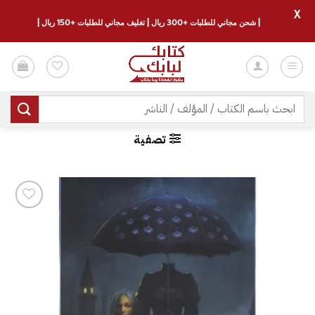
X
| شحن مجاني للطلبات +300 ريال | تغليف مجاني للطلبات +150 ريال |
خطي
لمحتوى
البحث
عن:
تصفية
إضافة
إلى
قائمة
الرغبات