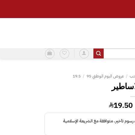
تب
/
عروض اليوم الوطني 95
/
19.5
السعر
السعر
19.50
الأصلي
الحالي
هو:
هو:
19.50.
28.00.