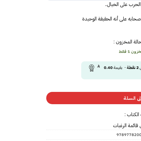
الحرب على الخيال..
أصحابه على أنه الحقيقة الوحيدة
الة المخزون :
ون 1 فقط
ى
2
نقطة
- بقيمة
0.40
ى السلة
الكتاب :
 قائمة الرغبات
978977820