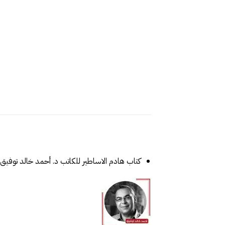
كتاب هادم الاساطير للكاتب د. أحمد خالد توفيق