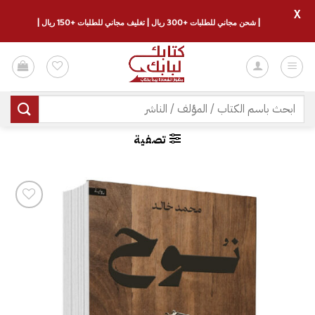
X
| شحن مجاني للطلبات +300 ريال | تغليف مجاني للطلبات +150 ريال |
خطي
لمحتوى
البحث
عن:
تصفية
إضافة
إلى
قائمة
الرغبات