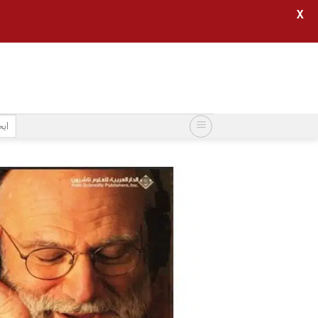
X
خطي
لمحتوى
البح
عن: