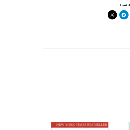
 على :