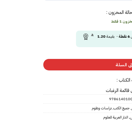
الة المخزون :
ون 1 فقط
ى
6
نقطة
- بقيمة
1.20
ى السلة
الكتاب :
 قائمة الرغبات
978614010
,
جميع الكتب
,
دراسات وعلوم
س
,
الدار العربية للعلوم