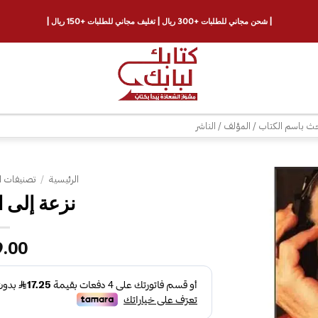
| شحن مجاني للطلبات +300 ريال | تغليف مجاني للطلبات +150 ريال |
ث
الرئيسية
/
تصنيفات ا
نزعة إلى 
إضافة
إلى
قائمة
9.00
الرغبات