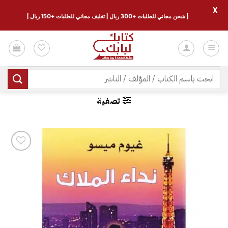
X
| شحن مجاني للطلبات +300 ريال | تغليف مجاني للطلبات +150 ريال |
خطي
لمحتوى
البحث
عن:
تصفية
إضافة
إلى
قائمة
الرغبات