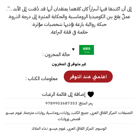
إلى أن اكتشفا فيها أسراراً كان كلاهما يعتقدان أنها قد دُفنت إلى الأبد…”.
عملٌ يقع بين الكوميديا الرومانسية والحكاية المثيرة إلى درجة الذروة.
حبكة روائية بارعة تؤديها شخصيات مؤثرة.
خاتمة في قمّة البراعة.
حالة المخزون :
غير متوفر في المخزون
معلومات الكتاب :
إضافة إلى قائمة الرغبات
رمز المنتج:
9789953687353
التصنيفات:
المركز الثقافي العربي
,
جميع الكتب
,
روايات رومانسية
,
روايات مترجمة
,
غيوم ميسو
,
قصص وروايات
الوسوم:
المركز الثقافي العربي
,
غيوم ميسو
,
نداء الملاك‎