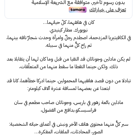
69.00.
79.00.
كان في هاتفهما، كلّ حياتهما…
نيويورك. مطار كينيدي.
في الكافيتيريا المزدحمة، اصطدم رجلٌ وامرأة وحدث شجارٌ تافه بينهما،
ثم راح كلٌّ منهما في سبيله.
لم يكن مادلين وجوناثان قد التقيا من قبل وما كان لهما أن يتقابلا بعد
ذلك. ولكن حينما التقطا ما سقط منهما من المتعلّقات،
تبادلا من دون قصد
هاتفيهما المحمولين. حينما ادركا خطأهما، كانا قد
ابتعدا عن بعضهما لمسافة عشرة آلاف كيلومتر:
مادلين بائعة زهور في باريس، وجوناثان صاحب مطعم في سان
فرانسيسكو.بدافع من الفضول،
سبر كلٌّ منهما محتوى هاتف الآخر ونبش في أعماق حياته الشخصية:
الصور، المحادثات، الملفات، المفكرة…