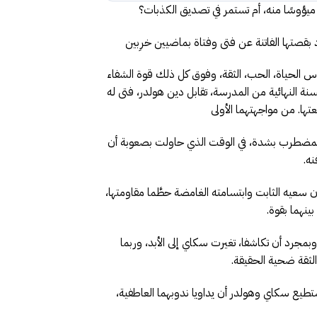
ؤوسًا منه، أم تستمر في تصديق الكذبات؟
عود بقصتها الفاتنة عن فتى وفتاة بماضيين خرِبين
س الحياة، الحب، الثقة، وفوق كل ذلك قوة الشفاء
سنة النهائية من المدرسة، تقابل دين هولدر، فتى له
ا. من مواجهتهما الأولى
ا المضطرب بشدة، في الوقت الذي حاولت بصعوبة أن
نه.
 سعيه الثابت وابتسامته الغامضة حطَّما مقاومتها،
بينهما بقوة.
مجرد أن تكاشفا، تغيرت سكاي إلى الأبد، وربما
لثقة ضحية الحقيقة.
تطيع سكاي وهولدر أن يداويا ندوبهما العاطفية،