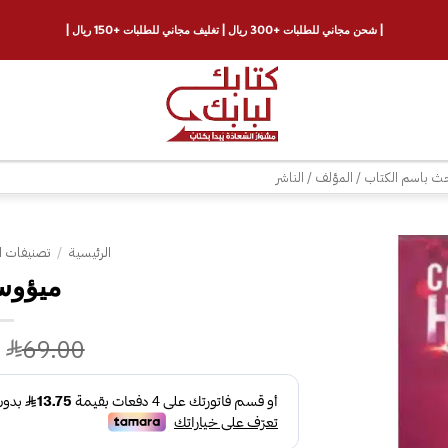
| شحن مجاني للطلبات +300 ريال | تغليف مجاني للطلبات +150 ريال |
ث
الرئيسية
/
تصنيفات ا
ميؤوس
إضافة
إلى
قائمة
69.00
الرغبات