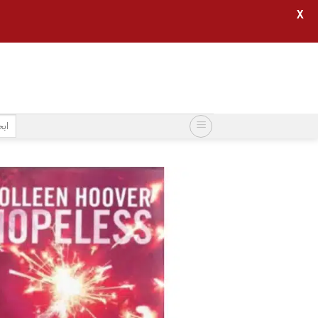
X
خطي
لمحتوى
البح
عن: