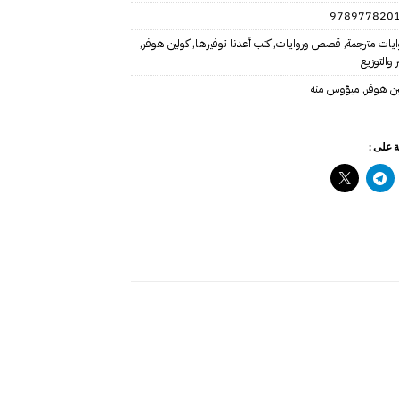
978977820
ايات مترجمة
,
قصص وروايات
,
كتب أعدنا توفيرها
,
كولين هوفر
,
 والتوزيع
ين هوفر
,
ميؤوس منه
 على :