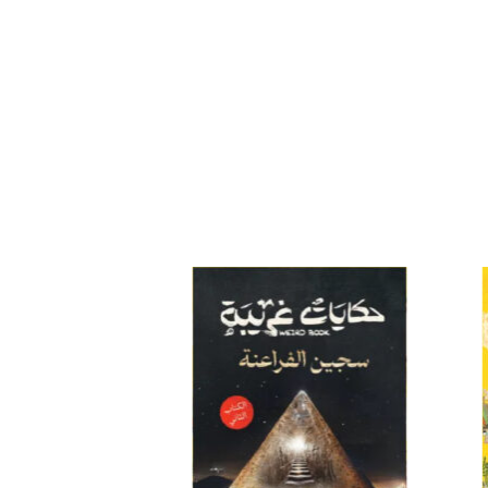
افة
إضافة
إلى
إلى
ئمة
قائمة
غبات
الرغبات