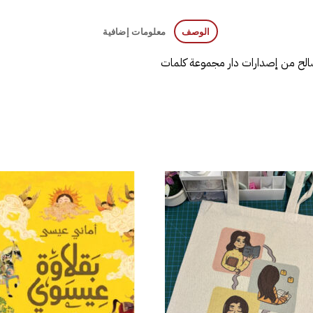
الوصف
معلومات إضافية
صالح من إصدارات دار مجموعة كلمات
إضافة
إض
إلى
قائمة
قا
الرغبات
الر