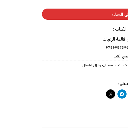
ى السلة
الكتاب :
 قائمة الرغبات
978995739
ميع الكتب
 كلمات
,
موسم الهجرة إلى الشمال
 على :