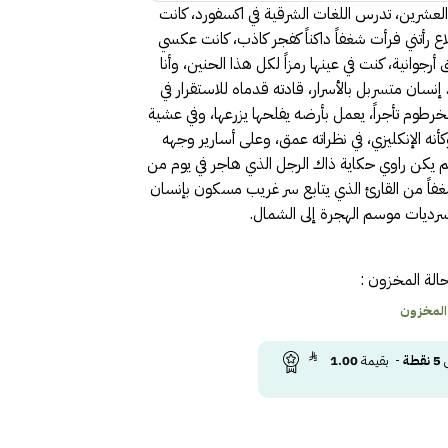
لعشرين، تدرس اللغات الشرقية في اكسفورد، كانت
ع رأتني فرأت شغفاً داكناً كفجر كاذب، كانت عكسي
وانية، كنت في عينها رمزاً لكل هذا الحنين، وأنا
ان متسربل بالأسرار، قادته قدماه للاستقرار في
الخرطوم تأجراً، يعمل بأرضه يفلحها يزرعها، وفي عشية
نه الإنكليزي، في نظراته عمق، وعلى أسارير وجهه
م يكن راوي حكاية ذاك الرجل الذي هاجر في يوم من
 شغفاً من القارئ الذي يتابع سر غريب مسكون بإنسان
سرديات موسم الهجرة إلى الشمال.
الة المخزون :
 المخزون
ى
5
نقطة
- بقيمة
1.00