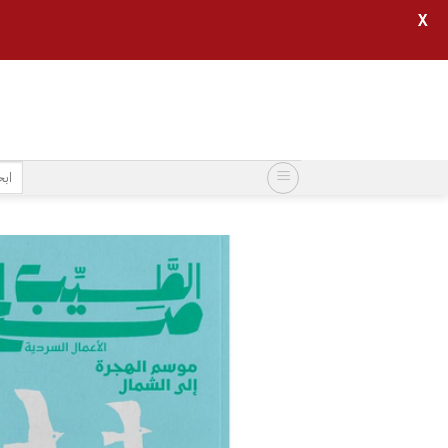
X
خطي
لمحتوى
البح
عن: