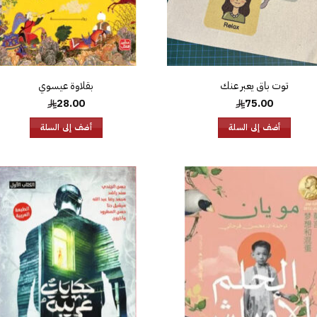
توت باق يعبر عنك
بقلاوة عيسوي
28.00
75.00
أضف إلى السلة
أضف إلى السلة
إضافة
إض
إلى
قائمة
قا
الرغبات
الر