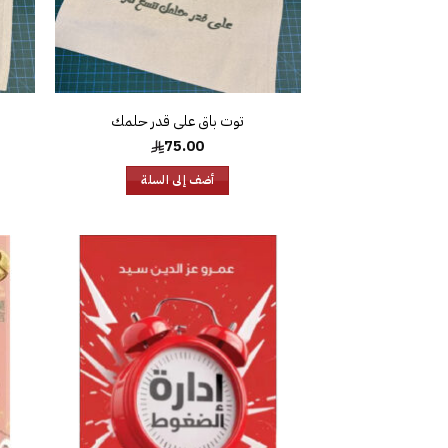
توت باق على قدر حلمك
75.00
أضف إلى السلة
إضافة
إلى
قائمة
الرغبات