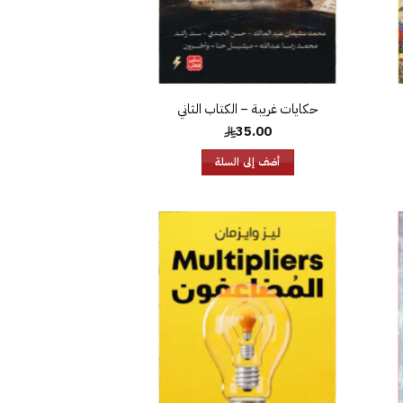
حكايات غريبة – الكتاب الثاني
35.00
أضف إلى السلة
افة
إضافة
إلى
إلى
ئمة
قائمة
غبات
الرغبات