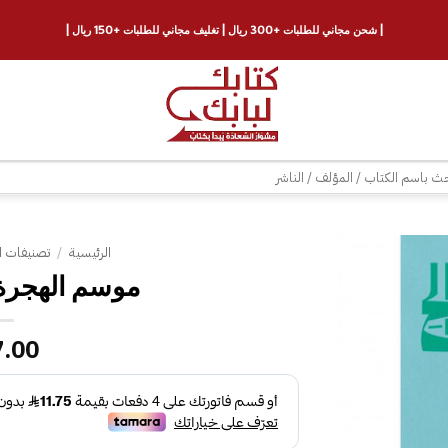
| شحن مجاني للطلبات +300 ريال | تغليف مجاني للطلبات +150 ريال |
ث
الرئيسية
/
تصنيفات ا
موسم الهجرة
إضافة
إلى
قائمة
7.00
الرغبات