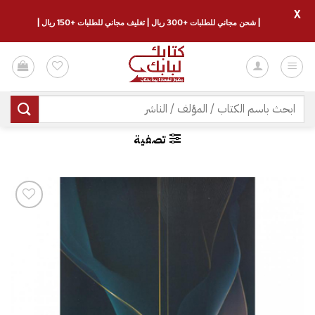
X
| شحن مجاني للطلبات +300 ريال | تغليف مجاني للطلبات +150 ريال |
خطي
لمحتوى
البحث
عن:
تصفية
إضافة
إلى
قائمة
الرغبات