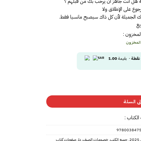
 هل انت جاهز ان يرحب بك من قبلهم ؟
رجوع على الإطلاق ولا
تك الجميلة لأن كل ذاك سيصبح مانسيا فقط.
يع
لمخزون :
 المخزون
نقطة
- بقيمة
1.00
ى السلة
الكتاب :
978003847
2
,
جميع الكتب
,
خصومات الصيف
,
دار صفحات كتاب