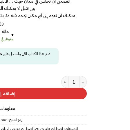
الممكن أن تجلس في مكان حيث … فانتبه
بين تقبل لا يمكنك ال
يمكنك أن تعود إلى أي مكان توجد فيه ذكريا
وز
حالة ا
متوفر في
اشتر هذا الكتاب الآن واحصل على
5
كمية ‎من العيار الثقيل 2‎
إضافة إل
معلومات 
رمز المنتج:
5808
التصنيفات:
إصدارات عام 2025
,
إصدارات معرض الرياض 025