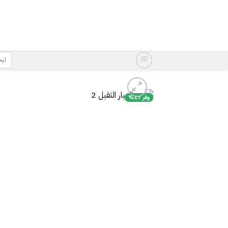
خطي
لمحتوى
البح
عن:
وفر 17%