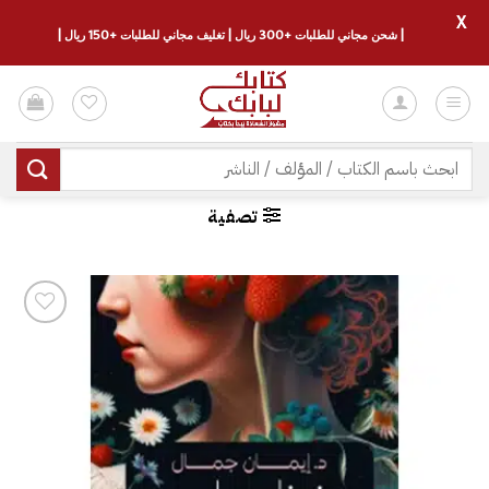
X
| شحن مجاني للطلبات +300 ريال | تغليف مجاني للطلبات +150 ريال |
خطي
لمحتوى
البحث
عن:
تصفية
إضافة
إلى
قائمة
الرغبات