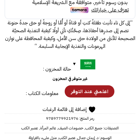
30.00.
35.00.
“إلى كل تاء تأنيث طفلةً كنتِ أو فتاةً أو أُمًّا أو زوجةً أو حتى جدةً حنونة
تضم إلى صدرِها أحفادَها، صِحَّتُكِ تأتي أولًا. كيفية التغذية الصحيَّة
الصحيحة للأنثى من الولادة حتى سن الأمل، وكيفية المحافظة على توازن
الهرمونات والتغذية الإيجابية السليمة. “
حالة المخزون :
غير متوفر في المخزون
معلومات الكتاب :
إضافة إلى قائمة الرغبات
رمز المنتج:
9789779921976
التصنيفات:
جميع الكتب
,
خصومات الصيف
,
عالم المرأة
,
عصير الكتب
الوسوم:
د. إيمان جمال
,
عصير الكتب
,
منزل مليء بالفراولة