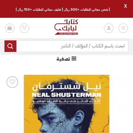
X
| شحن مجاني للطلبات +300 ريال | تغليف مجاني للطلبات +150 ريال |
خطي
لمحتوى
البحث
عن:
تصفية
إضافة
إلى
قائمة
الرغبات