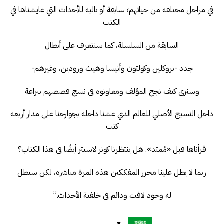
في مراحل مختلفة من حياتهم؛ سابقة أو تالية للأحداث التي عايشناها في
الكتب
السابقة من السلسلة، كما سنتعرف على أبطال
جدد -بروكلين وكولتون وأنيسا وهيث ورودين، وغيرهم-
وسنرى كيف نجح المؤلف ومعاونوه في نسج قصصهم ببراعة
داخل النسيج الأصلي للعالم الذي عشنا داخله بجوارحنا على مدار أربعة
كتب
قرأناها قبل «مُمتد». هل ينتظرنا كونر لاسيتر أيضًا في هذا الكتاب؟
ربما لا يطل علينا محرر المفككين هذه المرة مباشرة، لكن سيظل
له وجود لافت ودائم في خلفية الأحداث.”