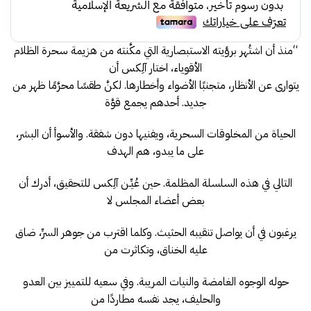
62.00.
66.00.
“منذ أن اشتُهر برؤيته الاستبصارية التي مكَّنته من هزيمة سحرة الظلام
الأقوياء، اختار آلِكس أن
يتوارى عن الأنظار، متجنبًا الأضواء وأخطارها. لكنَّ طقسًا محرَّمًا ظهر من
جديد. أحدهم يجمع قوَّة
الحياة من المخلوقات السحرية، ويفنيها دون شفقة. والأسوأ أن البشر،
على ما يبدو، هم الهدف
التالي في هذه السلسلة المظلمة. حين عُيِّـن آلِكس للتحقيق، أدرك أن
بعض أعضاء المجلس لا
يرغبون في أن يواصل تنقيبه الحثيث. وكلما اقترب من جوهر السرِّ، ضاق
عليه الخناق، وتكاثرت من
حوله الوجوه الغامضة والنيات المريبة. وفي سعيه للتمييز بين العدو
والحليف، يجد نفسه مطاردًا من