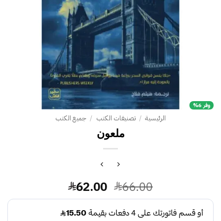
وفر 6%
الرئيسية
/
تصنيفات الكتب
/
جميع الكتب
ملعون
السعر
السعر
62.00
66.00
الأصلي
الحالي
هو:
هو: