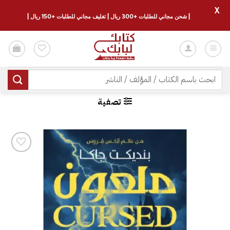
X
| شحن مجاني للطلبات +300 ريال | تغليف مجاني للطلبات +150 ريال |
خطي
لمحتوى
البحث
عن:
تصفية
إضافة
إلى
قائمة
الرغبات