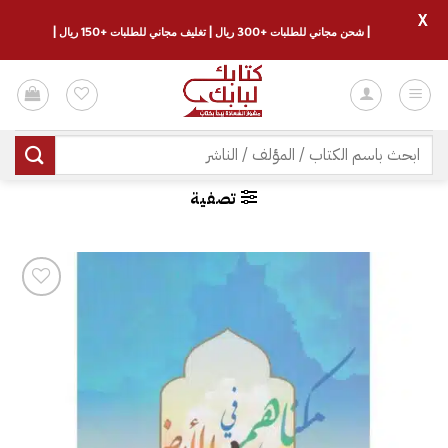
X
| شحن مجاني للطلبات +300 ريال | تغليف مجاني للطلبات +150 ريال |
خطي
لمحتوى
البحث
عن:
تصفية
إضافة
إلى
قائمة
الرغبات