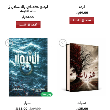
الردم
الوضع الاقتصادي والاجتماعي في
جدة القديمة
69.00
63.00
أضف إلى السلة
أضف إلى السلة
إضافة
إضافة
إلى
إلى
قائمة
قائمة
الرغبات
الرغبات
وفر 6%
شذرات
السوار
السعر
السعر
65.00
69.00
35.00