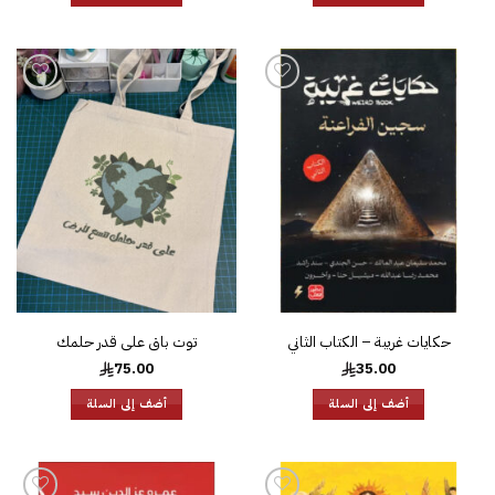
إضافة
إضافة
إلى
إلى
قائمة
قائمة
الرغبات
الرغبات
حكايات غريبة – الكتاب الثاني
توت باق على قدر حلمك
75.00
35.00
أضف إلى السلة
أضف إلى السلة