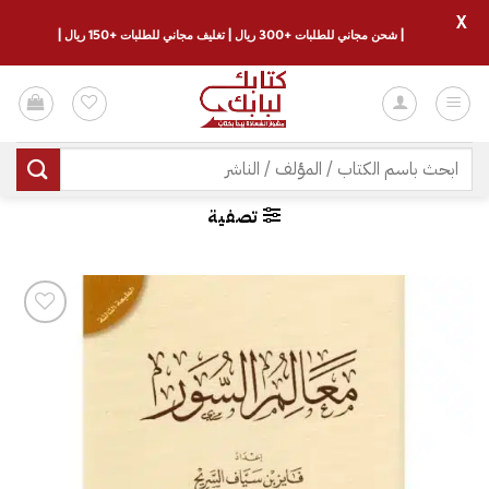
X
| شحن مجاني للطلبات +300 ريال | تغليف مجاني للطلبات +150 ريال |
خطي
لمحتوى
البحث
عن:
تصفية
إضافة
إلى
قائمة
الرغبات