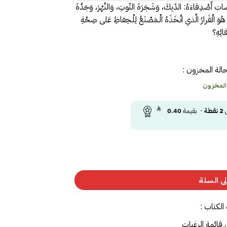
ابَ أَصْدِقاءَهُ: الدّيكَ، وَشَجَرَةَ التّوتِ، وَالنَّهْرَ، وَجَدَّةَ
َ الْقَرارُ الَّذي اتَّـخَذَهُ الْـمَصْنَعُ لِلْـحِفاظِ عَلى صِحَّةِ
ائِهِ؟
الة المخزون :
 المخزون
ى
2
نقطة
- بقيمة
0.40
ى السلة
الكتاب :
 قائمة الرغبات