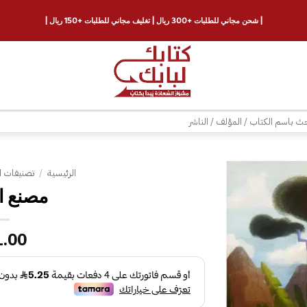
| شحن مجاني للطلبات +300 ريال | تغليف مجاني للطلبات +150 ريال |
ث
الرئيسية
/
تصنيفات ا
مصنع ا
إضافة
إلى
قائمة
1.00
الرغبات