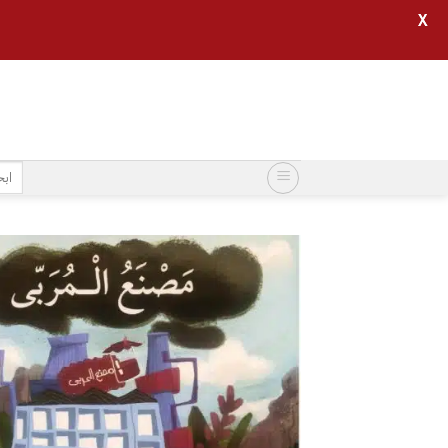
X
خطي
لمحتوى
البح
عن: