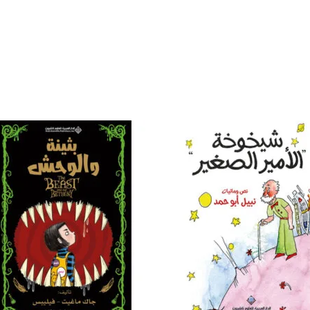
إضافة
إض
إلى
قائمة
قا
الرغبات
الر