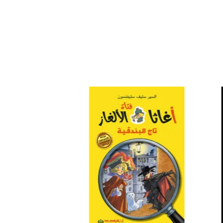
افة
إضافة
إلى
إلى
ئمة
قائمة
غبات
الرغبات