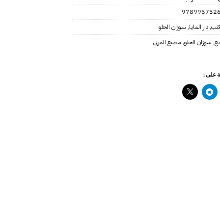
978995752
كتب
,
دار المايا
,
سوزان الحلو
يع
,
سوزان الحلو‎
,
مصنع المربى‎
 على :