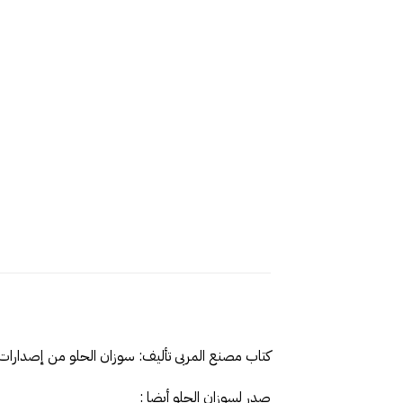
كتاب مصنع المربى‎ تأليف: سوزان الحلو‎ من إصدارات دار المايا للنشر وال‎توزيع
صدر لسوزان الحلو‎ أيضا :