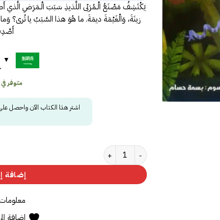
يَكْتَشِفُ مَصْنَعُ الْـمُرَبّى اللَّذيذِ سَبَبَ الْـمَرَضِ الَّذي أَص
زينَةَ، وَالْغَيْمَةَ ديمَةَ. ما هُوَ هذا السَّبَبُ يا تُرى؟ وَما هُو
أَصْدِق
ح
متوفر في
اشتر هذا الكتاب الآن واحصل عل
كمية مصنع المربى‎
إضافة إل
معلومات 
إضافة إلى