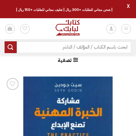
X
| شحن مجاني للطلبات +300 ريال | تغليف مجاني للطلبات +150 ريال |
خطي
لمحتوى
البحث
عن:
تصفية
إضافة
إلى
قائمة
الرغبات