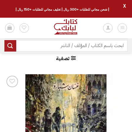
X
| شحن مجاني للطلبات +300 ريال | تغليف مجاني للطلبات +150 ريال |
خطي
لمحتوى
البحث
عن:
تصفية
إضافة
إلى
قائمة
الرغبات