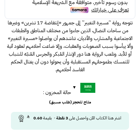
تتوجه رواية “مسيرة التغيير” إلى جمهور «إنتفاضة 17 تشرين» وغيرها
من ساحات النضال، الذين جاءوا من مختلف المناطق والطبقات
الاجتماعية والمشارب والأديان، تناشدهم أن يواصلوا «مسيرة التغيير»
وألا ييأسوا بسبب الصعوبات والعقبات، وإلا ضاعت أحلامهم لعقود آتية
أو للأبد. وتلعب الرواية هنا دور الإنذار المُبكر والجرس المُنبّه للشباب
للتمسك بطموحاتهم المستقبلية وأن يحولوا دون أن يغتال الحكم
الفاسد أحلامهم.
حالة المخزون :
متاح للحجز (طلب مسبق)
اشتر هذا الكتاب الآن واحصل على
3
نقطة
- بقيمة
0.60