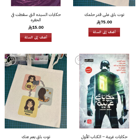
توت باق على قدر حلمك
حكايات السيده التي سقطت في
الحفره
75.00
15.00
أضف إلى السلة
أضف إلى السلة
إضافة
إضافة
إلى
إلى
قائمة
قائمة
الرغبات
الرغبات
حكايات غريبة – الكتاب الأول
توت باق يعبر عنك