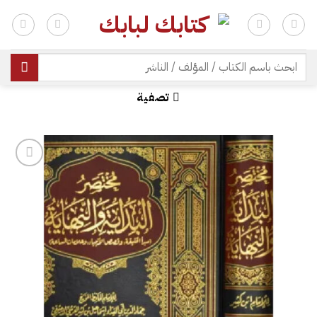
خطي
لمحتوى
| شحن مجاني للطلبات +300 ريال | تغليف مجاني للطلبات +150 ريال |
البحث
عن:
تصفية