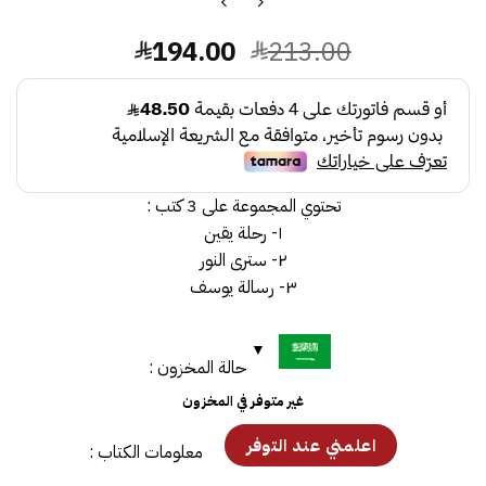
السعر
السعر
194.00
213.00
الأصلي
الحالي
هو:
هو:
194.00.
213.00.
تحتوي المجموعة على 3 كتب :
١- رحلة يقين
٢- سترى النور
٣- رسالة يوسف
حالة المخزون :
غير متوفر في المخزون
معلومات الكتاب :