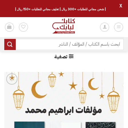
X
| شحن مجاني للطلبات +300 ريال | تغليف مجاني للطلبات +150 ريال |
خطي
لمحتوى
البحث
عن:
تصفية
إضافة
إلى
قائمة
الرغبات