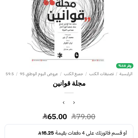
وفر 18%
الرئيسية
/
تصنيفات الكتب
/
جميع الكتب
/
عروض اليوم الوطني 95
/
59.5
مجلة قوانين
السعر
السعر
65.00
79.00
الأصلي
الحالي
هو:
هو: