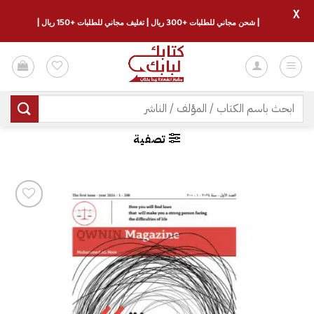
X
| شحن مجاني للطلبات +300 ريال | تغليف مجاني للطلبات +150 ريال |
خطي
لمحتوى
البحث
عن:
تصفية
إضافة
إلى
قائمة
الرغبات