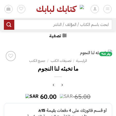
خطي
لمحتوى
| شحن مجاني للطلبات +300 ريال | تغليف مجاني للطلبات +150 ريال |
البحث
عن:
تصفية
وفر 8%
الرئيسية
/
تصنيفات الكتب
/
جميع الكتب
ما تخبئه لنا النجوم
السعر
السعر
60.00
65.00
الأصلي
الحالي
هو:
هو:
60.00.
65.00.