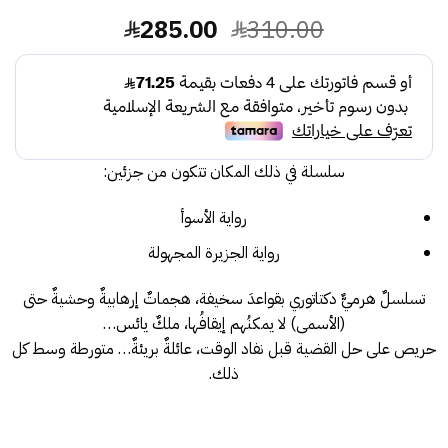
السعر
السعر
285.00
310.00
الأصلي
الحالي
هو:
هو:
285.00.
310.00.
سلسلة في ذلك المكان تتكون من جزئين:
رواية الأسوأ
رواية الجزيرة المجهولة
تسلسلٌ هرميٌّ دكتاتوري بقواعدَ سخيفة، هجماتٌ إرهابيةٌ وحشيةٌ حتى
(الأسمى) لا يمكنُهم إيقافُها، ملكٌ يائس…
حريص على حل القضية قبل نفاد الوقت، عائلةٌ بريئةٌ… متورطة وسط كل
ذلك.