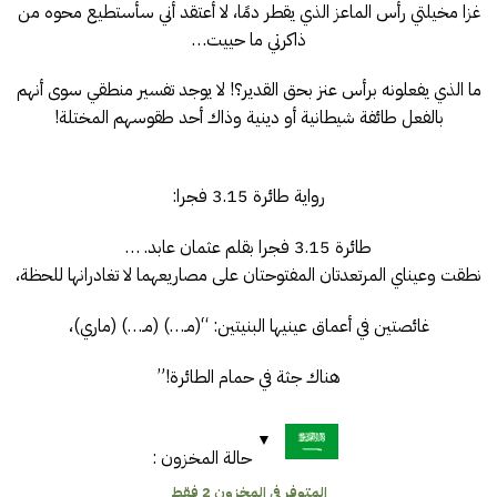
غزا مخيلتي رأس الماعز الذي يقطر دمًا، لا أعتقد أني سأستطيع محوه من
ذاكرتي ما حييت…
ما الذي يفعلونه برأس عنز بحق القدير؟! لا يوجد تفسير منطقي سوى أنهم
بالفعل طائفة شيطانية أو دينية وذاك أحد طقوسهم المختلة!
رواية طائرة 3.15 فجرا:
طائرة 3.15 فجرا بقلم عثمان عابد. …
نطقت وعيناي المرتعدتان المفتوحتان على مصاريعهما لا تغادرانها للحظة،
غائصتين في أعماق عينيها البنيتين: “(مـ…) (مـ…) (ماري)،
هناك جثة في حمام الطائرة!”
حالة المخزون :
المتوفر في المخزون 2 فقط