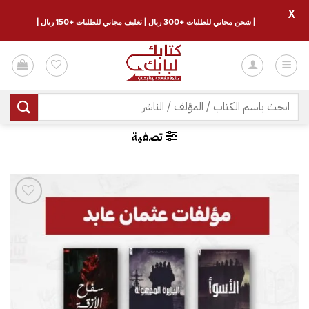
X
| شحن مجاني للطلبات +300 ريال | تغليف مجاني للطلبات +150 ريال |
خطي
لمحتوى
البحث
عن:
تصفية
إضافة
إلى
قائمة
الرغبات