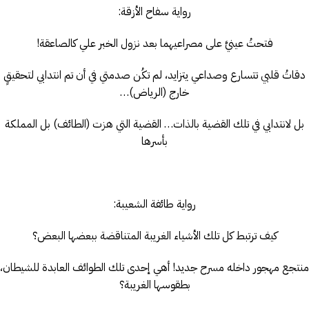
رواية سفاح الأزقة:
فتحتُ عينيَّ على مصراعيهما بعد نزول الخبر علي كالصاعقة!
دقاتُ قلبي تتسارع وصداعي يتزايد، لم تكُن صدمتي في أن تم انتدابي لتحقيقٍ
خارج (الرياض)…
بل لانتدابي في تلك القضية بالذات… القضية التي هزت (الطائف) بل المملكة
بأسرها
رواية طائفة الشعيبة:
كيف ترتبط كل تلك الأشياء الغريبة المتناقضة ببعضها البعض؟
منتجع مهجور داخله مسرح جديد! أهي إحدى تلك الطوائف العابدة للشيطان،
بطقوسها الغريبة؟