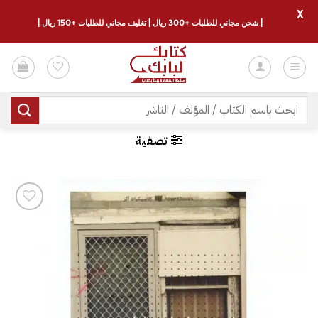
X
| شحن مجاني للطلبات +300 ريال | تغليف مجاني للطلبات +150 ريال |
خطي
لمحتوى
البحث
عن:
تصفية
إضافة
إلى
قائمة
الرغبات